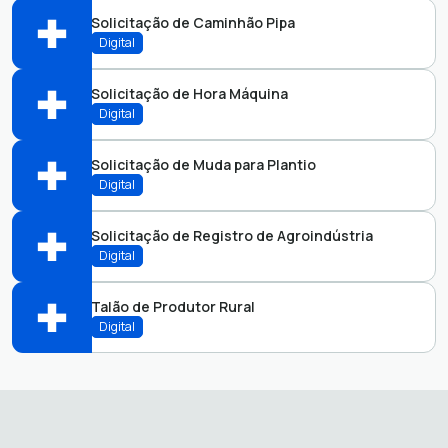
Perfis:
Solicitação de Caminhão Pipa
Licitação
Vigilância Sanitária
Abrir online > Via protocolo 1Doc
Digital
Perfis:
Solicitação de Hora Máquina
Abrir online > Via protocolo 1Doc
Digital
Perfis:
Solicitação de Muda para Plantio
Abrir online > Via protocolo 1Doc
Digital
Perfis:
Solicitação de Registro de Agroindústria
Abrir online > Via protocolo 1Doc
Digital
Perfis:
Talão de Produtor Rural
Abrir online > Via protocolo 1Doc
Digital
Perfis:
Abrir online > Via protocolo 1Doc
Perfis: