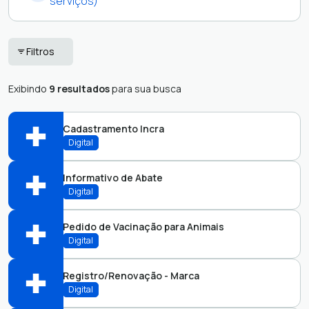
serviços)
Cidadão
Fornecedor
Filtros
Contribuinte
Servidor
Exibindo
9 resultados
para sua busca
Estudantes
Cadastramento Incra
Digital
Informativo de Abate
Abrir online > Via protocolo 1Doc
Digital
Perfis:
Pedido de Vacinação para Animais
Abrir online > Via protocolo 1Doc
Digital
Perfis:
Registro/Renovação - Marca
Abrir online > Via protocolo 1Doc
Digital