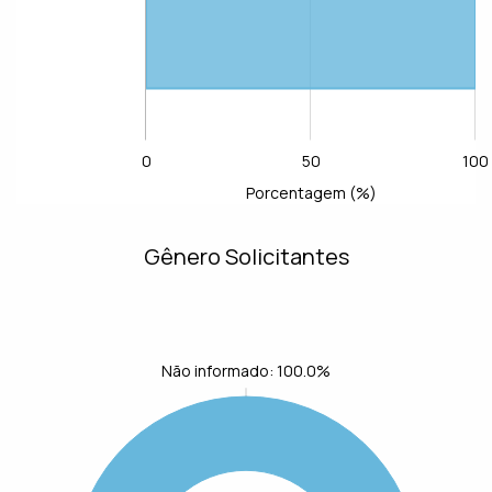
0
50
100
-100
-50
150
L
Porcentagem (%)
Gênero Solicitantes
Não informado: 100.0%