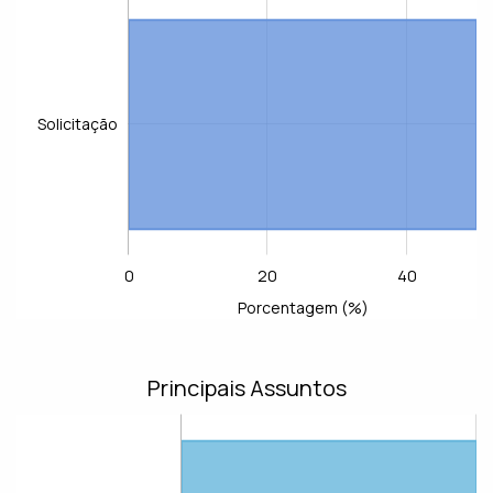
Solicitação
0
20
40
-40
-20
60
80
L
Porcentagem (%)
Principais Assuntos