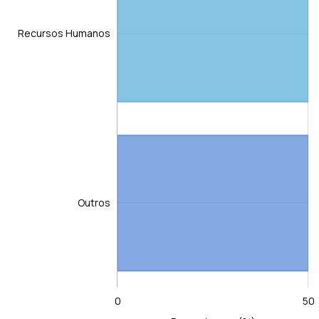
Recursos Humanos
Recursos Humanos
Outros
0
-40
-20
100
60
80
L
50