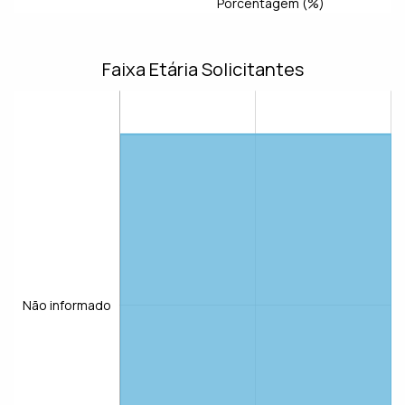
Porcentagem (%)
Faixa Etária Solicitantes
Não informado
Não informado